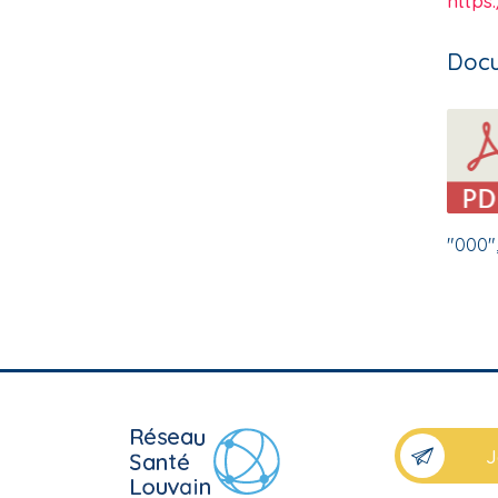
https
Docu
"000"
J