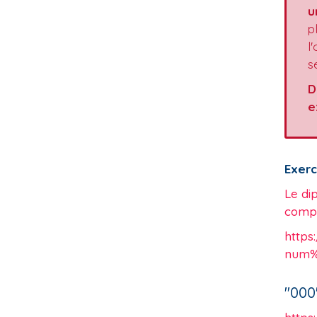
u
p
l
s
D
e
Exerc
Le di
compé
https
num%C
"000