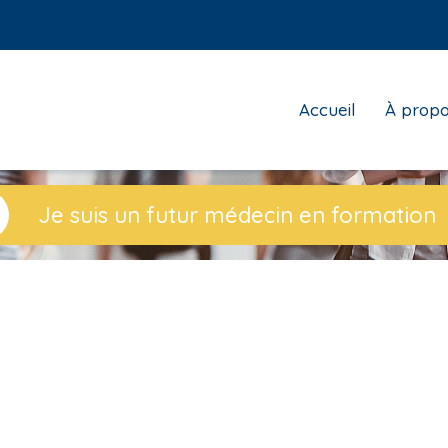
Top
Accueil
À prop
menu
Je suis un futur médecin en formation