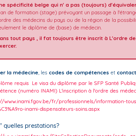
ne spécificité belge qui n' a pas (toujours) d'équivalen
lan de formation (stage) prévoyant un passage à l'étranger
'ordre des médecins du pays ou de la région de la possibil
eulement le diplôme de (base) de médecin.
ans tout pays , il fat toujours être inscrit à L'ordre 
xercer.
er la médecine
, les
codes de compétences
et
contact
plôme requis Le visa du diplôme par le SFP Santé Publiqu
tence (numéro INAMI) L'inscription à l'ordre des médec
://www.inami.fgov.be/fr/professionnels/information-t
3%A9ro-inami-dispensateurs-soins.aspx
" quelles prestations?