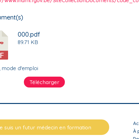
://www.inami.fgov.be/SiteCollectionDocuments/code_
ment(s)
000.pdf
89.71 KB
, mode d'emploi
Télécharger
T
Ac
e suis un futur médecin en formation
m
À 
Pa