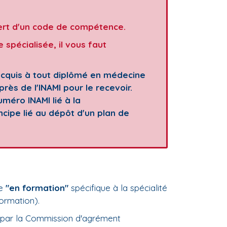
vert d'un code de compétence.
spécialisée, il vous faut
acquis à tout diplômé en médecine
rès de l'INAMI pour le recevoir.
uméro INAMI lié à la
ncipe lié au dépôt d'un plan de
ce
"en formation"
spécifique à la spécialité
formation).
age par la Commission d'agrément