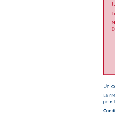
U
L
M
D
Un c
Le mé
pour l
Cond