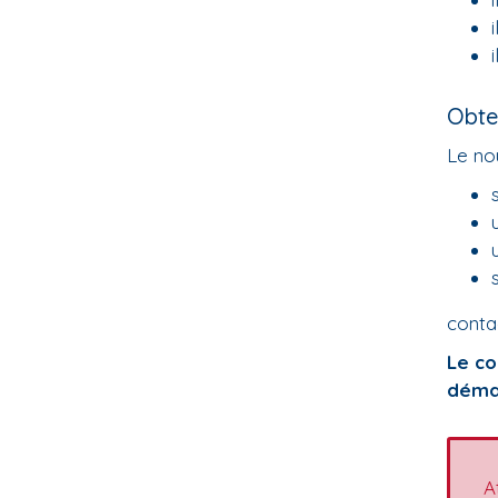
Obte
Le no
conta
Le co
démar
A