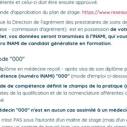
tente et celui-ci doit être ensuite approuvé.
de d'approbation du plan de stage:
https://www.reseau
ue la Direction de l’agrément des prestataires de soins 
aise - commission d'agrément) est en possession
de vot
let
,
vos données seront transmises à l’INAMI, qui vo
o INAMI de candidat généraliste en formation.
ode "000"
diplôme en médecine reçoit - après visa de son diplôme p
étence (numéro INAMI) "000"
(mode d'emploi ci-desso
de de compétence définit le champs de la pratique 
imites de la qualification et de la nomenclature afférente
ué.
decin "000" n'est en aucun cas assimilé à un médecin
il n'est PAS sous l'autorité d'un maître de stage (mais d'un 
il signe un contrat de travail (pas une convention de stage/