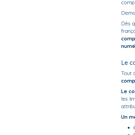
compé
Deman
Dès q
franç
comp
numér
Le c
Tout 
comp
Le co
les l
attrib
Un mé