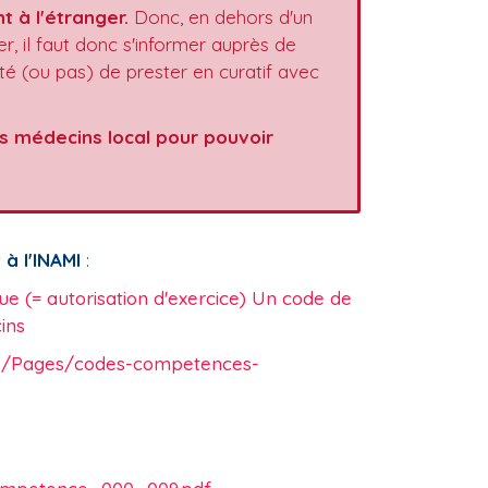
t à l'étranger.
Donc, en dehors d'un
, il faut donc s'informer auprès de
ité (ou pas) de prester en curatif avec
des médecins local pour pouvoir
 à l'INAMI
:
e (= autorisation d'exercice) Un code de
ins
ous/Pages/codes-competences-