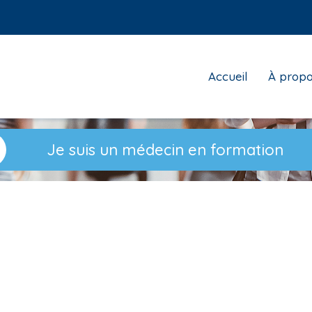
Top
Accueil
À prop
menu
Je suis un médecin en formation