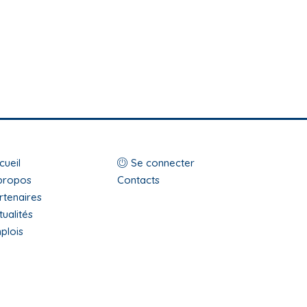
op
Menu
cueil
Se connecter
enu
propos
du
Contacts
rtenaires
ooter
compte
tualités
de
plois
l'utilisateur