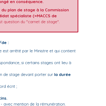
longé en conséquence.
ôt du plan de stage à la Commission
idat spécialiste (=MACCS de
 est question du "carnet de stage".
/de :
est arrêté par le Ministre et qui contient
pondance, si certains stages ont lieu à
lan de stage devant porter sur
la durée
rd écrit ;
ins.
 - avec mention de la rémunération.