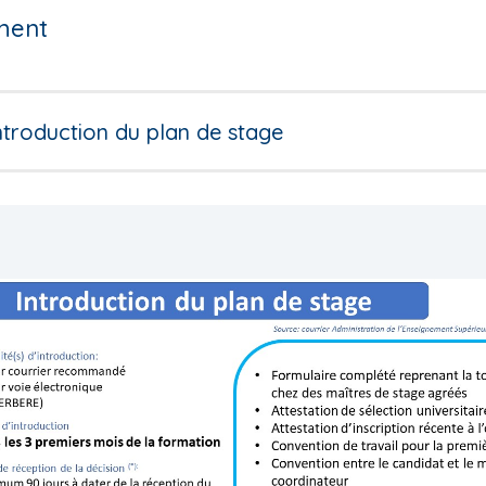
ment
ntroduction du plan de stage
revious