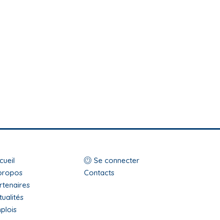
op
Menu
cueil
Se connecter
enu
propos
du
Contacts
rtenaires
ooter
compte
tualités
de
plois
l'utilisateur