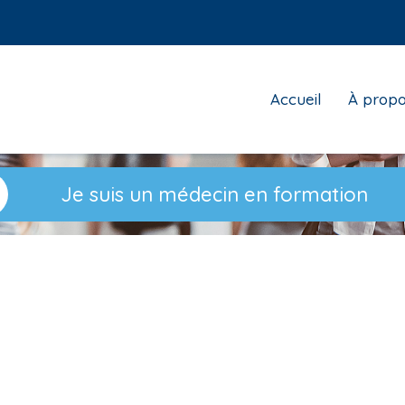
Top
Accueil
À prop
menu
Je suis un médecin en formation