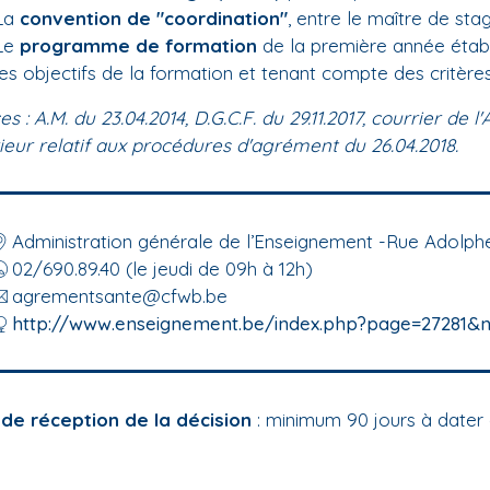
La
convention de "coordination"
, entre le maître de sta
Le
programme de formation
de la première année établ
les objectifs de la formation et tenant compte des critère
s : A.M. du 23.04.2014, D.G.C.F. du 29.11.2017, courrier de
ieur relatif aux procédures d'agrément du 26.04.2018.
Administration générale de l’Enseignement -Rue Adolphe 
02/690.89.40 (le jeudi de 09h à 12h)
agrementsante@cfwb.be
http://www.enseignement.be/index.php?page=27281&n
 de réception de la décision
: minimum 90 jours à dater