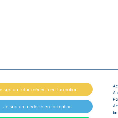
T
Ac
e suis un futur médecin en formation
m
À 
Pa
f
Ac
Je suis un médecin en formation
Em