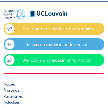
Je suis un futur médecin en formation
Je suis un médecin en formation
J'encadre un médecin en formation
Top
Accueil
menu
À propos
Partenaires
footer
Actualités