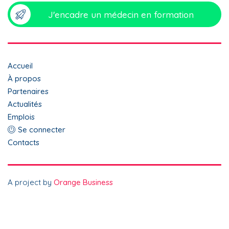
J'encadre un médecin en formation
Top
Accueil
menu
À propos
Partenaires
footer
Actualités
Emplois
Menu
Se connecter
du
Contacts
compte
de
A project by
Orange Business
l'utilisateur