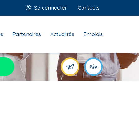
Se connecter
Contacts
os
Partenaires
Actualités
Emplois
Je suis un futur médeci
Je suis un méd