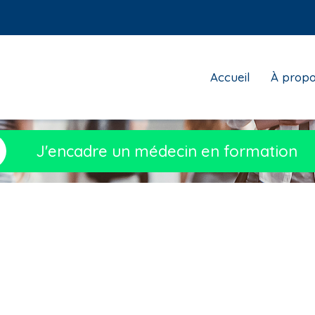
Top
Accueil
À prop
menu
J'encadre un médecin en formation