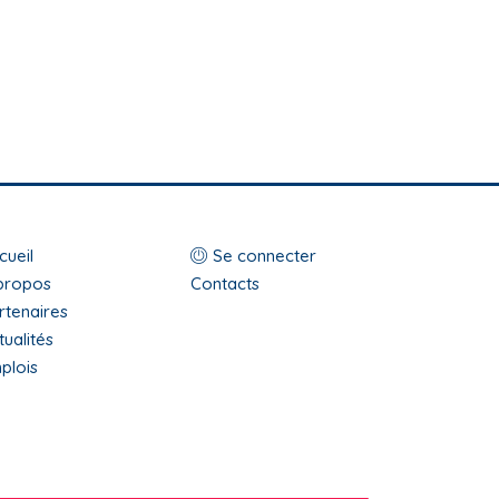
op
Menu
cueil
Se connecter
enu
propos
du
Contacts
rtenaires
ooter
compte
tualités
de
plois
l'utilisateur