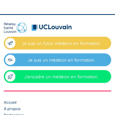
Je suis un futur médecin en formation
Je suis un médecin en formation
J'encadre un médecin en formation
Top
Accueil
menu
À propos