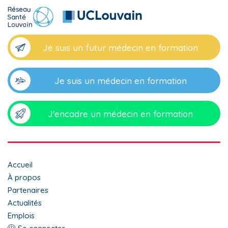
Je suis un futur médecin en formation
Je suis un médecin en formation
J'encadre un médecin en formation
Top
Accueil
menu
À propos
Partenaires
footer
Actualités
Emplois