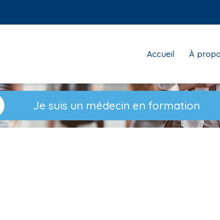
Top
Accueil
À prop
menu
Je suis un médecin en formation