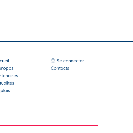
op
Menu
cueil
Se connecter
enu
propos
du
Contacts
rtenaires
ooter
compte
tualités
de
plois
l'utilisateur